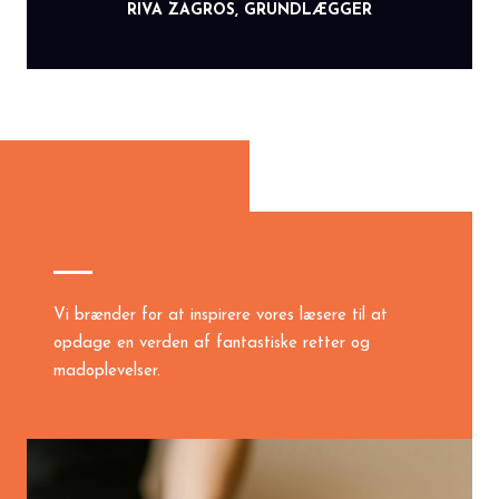
RIVA ZAGROS, GRUNDLÆGGER
Vi brænder for at inspirere vores læsere til at
opdage en verden af fantastiske retter og
madoplevelser.